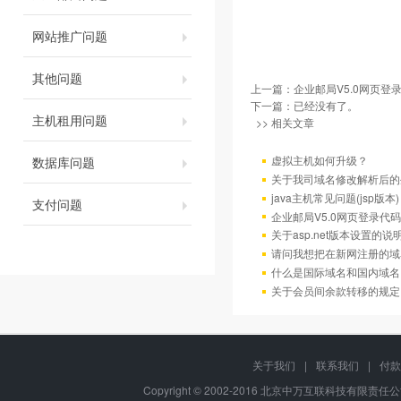
网站推广问题
其他问题
上一篇：
企业邮局V5.0网页登
下一篇：已经没有了。
主机租用问题
>> 相关文章
虚拟主机如何升级？
数据库问题
关于我司域名修改解析后的
java主机常见问题(jsp版本)
支付问题
企业邮局V5.0网页登录代码
关于asp.net版本设置的说
请问我想把在新网注册的域
什么是国际域名和国内域名
关于会员间余款转移的规定
关于我们
|
联系我们
|
付款
Copyright © 2002-2016 北京中万互联科技有限责任公司, A