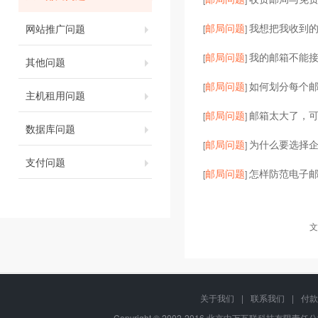
邮局问题
我想把我收到的
网站推广问题
[
]
邮局问题
我的邮箱不能
[
]
其他问题
邮局问题
如何划分每个
[
]
主机租用问题
邮局问题
邮箱太大了，
[
]
数据库问题
邮局问题
为什么要选择企
[
]
支付问题
邮局问题
怎样防范电子邮
[
]
文
关于我们
|
联系我们
|
付款
Copyright © 2002-2016 北京中万互联科技有限责任公司, A