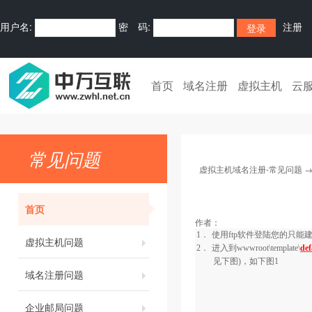
用户名:
密 码:
注册
首页
域名注册
虚拟主机
云
常见问题
虚拟主机域名注册-常见问题
首页
作者：
1．
使用
ftp
软件登陆您的只能
虚拟主机问题
2．
进入到
wwwroot\template\
def
见下图)，如下图
1
域名注册问题
企业邮局问题