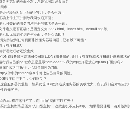
域名浏览到的页面不对，总是我司欢迎页面？
下四点：
是否已经解析到正解的IP地址，是否生效；
正确上传主页并删除我司欢迎页面；
主机时登记的域名与您注册的域名是否一致；
定义是否正确；是否定义为index.html、index.htm、default.asp等。
主机却无法浏览到任何页面，是什么原因？
机无法浏览到任何页面排除服务器端问题，还有以下可能：
有没有注册成功
解析没做或者还没生效
的DNS服务器不是我司公司默认DNS服务器的, 并且没有在原域名注册商处解析域名
行我自己的cgi程序总是显示“forbidden”？我的cgi程序是放在cgi-bin下面的吗？
本身属性应为可执行，也就是属性为755。
ftp软件中的chmod命令来修改自己目录的属性。
CGI程序运行不了，受何限制？
这台服务器的监控，如果发现CGI程序造成服务器的负载太大，所以我们会对相应的CG
邮件通知客户。
我的asp程序运行不了，而html的页面可以打开？
买的主机型号是否为"入门型主机"，这款主机不支持asp。 如果需要使用，请升级到