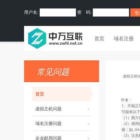
用户名:
密 码:
首页
域名注册
常见问题
虚拟主机
首页
作者：
1、不能正
虚拟主机问题
可能有以
（1）图
域名注册问题
（2）调用
接：如../ima
（3）注意
企业邮局问题