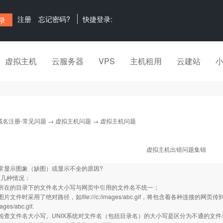
注册
忘记密码?
快捷登录:
虚拟主机
云服务器
VPS
主机租用
云建站
域名注册-常见问题
→
虚拟主机问题
→ 虚拟主机问题
虚拟主机出错问题集锦
常显示图象（缺图）或显示不全的原因?
下几种情况：
片所在的目录下的文件名大小写与网页中引用的文件名不统一；
图片文件时采用了绝对路径，如
file:
///c:/images/abc.gif，将包含着各种
ges/abc.gif.
检查文件名大小写。UNIX系统对文件名（包括目录名）的大小写是区分为不通的文件