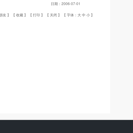
日期：
2006-07-01
朋友
】 【
收藏
】 【
打印
】 【
关闭
】 【 字体：
大
中
小
】