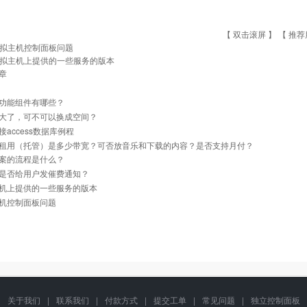
【 双击滚屏 】 【
推荐
拟主机控制面板问题
拟主机上提供的一些服务的版本
章
功能组件有哪些？
大了，可不可以换成空间？
接access数据库例程
租用（托管）是多少带宽？可否放音乐和下载的内容？是否支持月付？
案的流程是什么？
是否给用户发催费通知？
机上提供的一些服务的版本
机控制面板问题
关于我们
|
联系我们
|
付款方式
|
提交工单
|
常见问题
|
独立控制面板