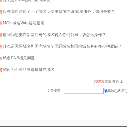
题
仅在我司注册了一个域名，使用我司的Url转发服务，如何备案？
]
题
MObi域名WAp建站指南
]
题
请问我想把在新网注册的域名转入你们公司，该怎么操作？
]
题
什么是国际域名和国内域名？国际域名和国内域名各有多少种后缀？
]
题
域名DNS相关问题
]
题
如何为企业品牌选择最佳域名
]
共
60
篇文章 首页 上
文章搜索：
标题
内容