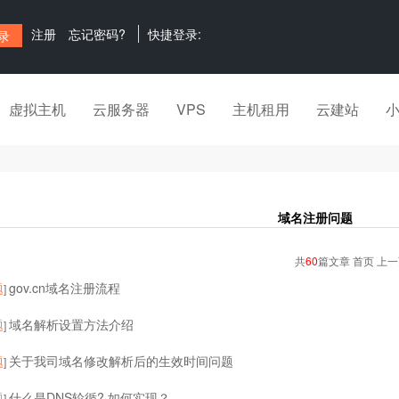
注册
忘记密码?
快捷登录:
虚拟主机
云服务器
VPS
主机租用
云建站
域名注册问题
共
60
篇文章 首页 上
题
gov.cn域名注册流程
]
题
域名解析设置方法介绍
]
题
关于我司域名修改解析后的生效时间问题
]
题
什么是DNS轮循? 如何实现？
]